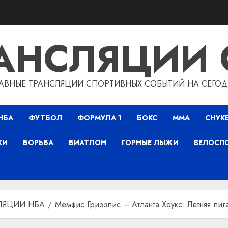
РАНСЛЯЦИИ 
АВНЫЕ ТРАНСЛЯЦИИ СПОРТИВНЫХ СОБЫТИЙ НА СЕГО
НБА
ФУТБОЛ
ФОРМУЛА 1
БОКС
ММА
СНУК
КИ
БОРЬБА
БИАТЛОН
ГОРНЫЕ ЛЫЖИ
ВЕЛОСП
ЛЯЦИИ НБА
Мемфис Гриззлис – Атланта Хоукс. Летняя лиг