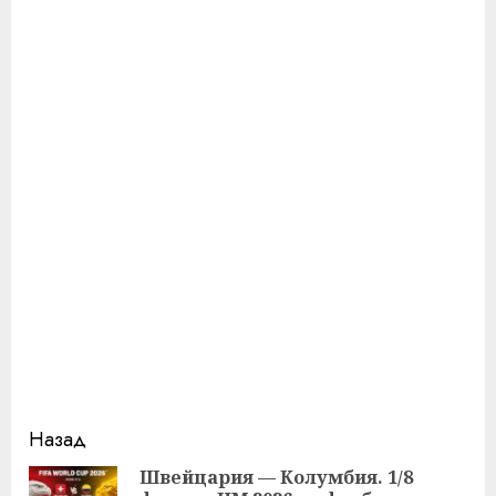
Продолжить
Назад
чтение
Швейцария — Колумбия. 1/8