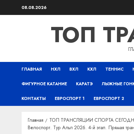
Перейти
08.08.2026
к
содержимому
ТОП Т
ГЛ
ГЛАВНАЯ
НХЛ
ВХЛ
КХЛ
ТЕННИС
ФИГУРНОЕ КАТАНИЕ
КАРАТЭ
ЛЫЖНЫЕ ГОН
КОНТАКТЫ
ЕВРОСПОРТ 1
ЕВРОСПОРТ 2
Главная
ТОП ТРАНСЛЯЦИИ СПОРТА СЕГОДН
Велоспорт. Тур Альп 2026. 4-й этап. Прямая тра