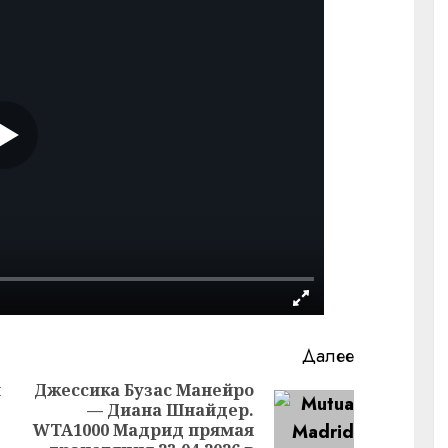
Далее
я
Джессика Бузас Манейро
— Диана Шнайдер.
Предыдущая
Следующая
WTA1000 Мадрид прямая
запись: