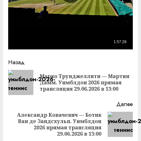
Продолжить
Назад
чтение
Марко Трунджеллити — Мартин
Пр
Дамм. Уимблдон 2026 прямая
за
трансляция 29.06.2026 в 13:00
Далее
Александр Ковачевич — Ботик
Ван де Зандсхульп. Уимблдон
Следующая
2026 прямая трансляция
запись:
29.06.2026 в 13:00