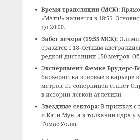
Время трансляции (МСК):
Прямой
«Матч!» начнется в 18:55. Основн
до 20:00.
Забег вечера (19:55 МСК):
Олимпи
сразится с 18-летним австралий
редкой дистанции 150 метров. Об
Эксперимент Фемке Брудерс-Бол
барьеристка впервые в карьере 
метров. Ее соперницей станет О
в истории легкой атлетики.
Звездные сектора:
В прыжках с 
и Кэти Мун, а в толкании ядра у
Томас Уолш.