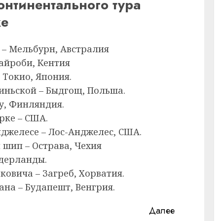
нтинентального тура
ке
 – Мельбурн, Австралия
Найроби, Кентия
 Токио, Япония.
иньской – Быдгощ, Польша.
у, Финляндия.
рке – США.
нджелесе – Лос-Анджелес, США.
 шип – Острава, Чехия
идерланды.
овича – Загреб, Хорватия.
на – Будапешт, Венгрия.
Далее