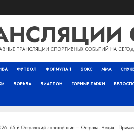
РАНСЛЯЦИИ 
АВНЫЕ ТРАНСЛЯЦИИ СПОРТИВНЫХ СОБЫТИЙ НА СЕГО
НБА
ФУТБОЛ
ФОРМУЛА 1
БОКС
ММА
СНУК
КИ
БОРЬБА
БИАТЛОН
ГОРНЫЕ ЛЫЖИ
ВЕЛОСП
026. 65-й Остравский золотой шип – Острава, Чехия.. Прямая