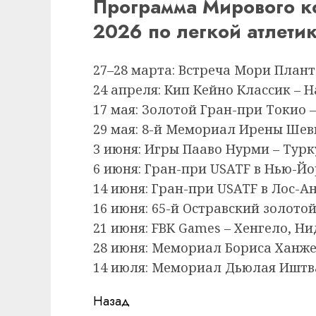
Программа Мирового ко
2026 по легкой атлети
27–28 марта: Встреча Мори Плант
24 апреля: Кип Кейно Классик – 
17 мая: Золотой Гран-при Токио –
29 мая: 8-й Мемориал Ирены Шев
3 июня: Игры Пааво Нурми – Турк
6 июня: Гран-при USATF в Нью-Йо
14 июня: Гран-при USATF в Лос-А
16 июня: 65-й Остравский золотой
21 июня: FBK Games – Хенгело, Н
28 июня: Мемориал Бориса Ханжек
14 июля: Мемориал Дьюлая Иштва
Продолжить
Назад