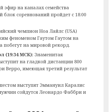
 эфир на каналах семейства
ой блок соревнований пройдет с 18:00
йский чемпион Ноа Лайлс (USA)
ским феноменом Гаутом Гаутом на
а побегут на мировой рекорд.
 (19:34 МСК):
Знаменитая
выступит на гладкой дистанции 800
дри Верро, имеющая третий результат
шестом выступят Эммануил Каралис
 мужчин сойдутся Леонардо Фаббри и