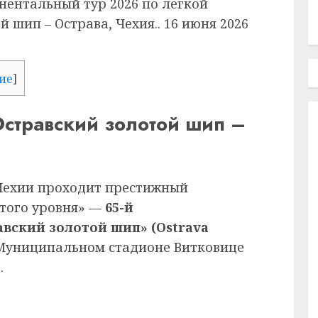
ентальный тур 2026 по легкой
й шип – Острава, Чехия.. 16 июня 2026
ие
]
 Остравский золотой шип –
в Чехии проходит престижный
отого уровня» —
65-й
вский золотой шип» (Ostrava
 Муниципальном стадионе Витковице
.