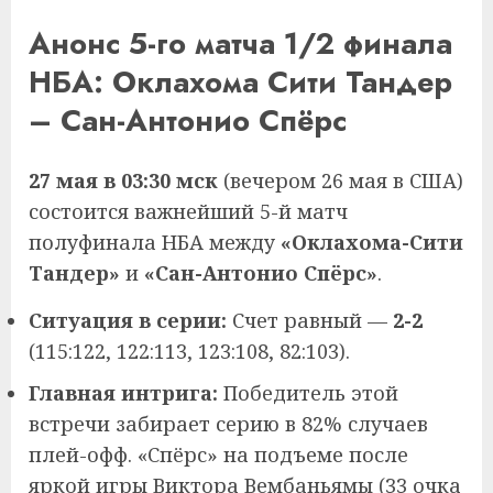
Анонс 5-го матча 1/2 финала
НБА: Оклахома Сити Тандер
– Сан-Антонио Спёрс
27 мая в 03:30 мск
(вечером 26 мая в США)
состоится важнейший 5-й матч
полуфинала НБА между
«Оклахома-Сити
Тандер»
и
«Сан-Антонио Спёрс»
.
Ситуация в серии:
Счет равный —
2-2
(115:122, 122:113, 123:108, 82:103).
Главная интрига:
Победитель этой
встречи забирает серию в 82% случаев
плей-офф. «Спёрс» на подъеме после
яркой игры Виктора Вембаньямы (33 очка