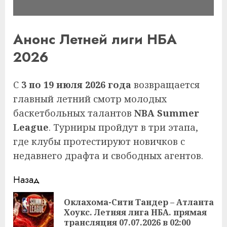
Анонс Летней лиги НБА
2026
С
3 по 19 июля 2026 года
возвращается
главный летний смотр молодых
баскетбольных талантов
NBA Summer
League
. Турниры пройдут в три этапа,
где клубы протестируют новичков с
недавнего драфта и свободных агентов.
Продолжить
Назад
чтение
Оклахома-Сити Тандер – Атланта
Пр
Хоукс. Летняя лига НБА. прямая
за
трансляция 07.07.2026 в 02:00