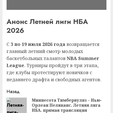
Анонс Летней лиги НБА
2026
С
3 по 19 июля 2026 года
возвращается
главный летний смотр молодых
баскетбольных талантов
NBA Summer
League
. Турниры пройдут в три этапа,
где клубы протестируют новичков с
недавнего драфта и свободных агентов.
Продолжить
Назад
чтение
Миннесота Тимбервулвз – Нью-
Орлеан Пеликанс. Летняя лига
Пр
НБА. прямая трансляция