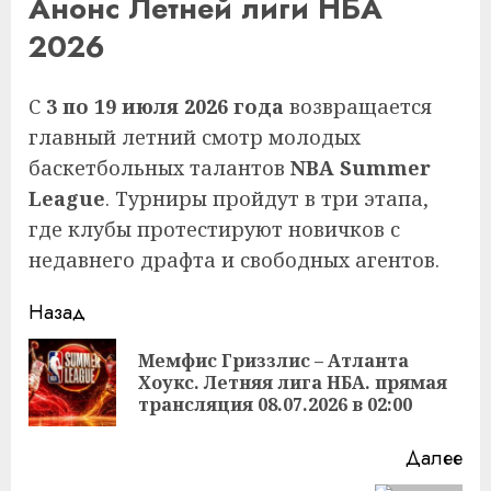
Анонс Летней лиги НБА
2026
С
3 по 19 июля 2026 года
возвращается
главный летний смотр молодых
баскетбольных талантов
NBA Summer
League
. Турниры пройдут в три этапа,
где клубы протестируют новичков с
недавнего драфта и свободных агентов.
Продолжить
Назад
чтение
Мемфис Гриззлис – Атланта
Пр
Хоукс. Летняя лига НБА. прямая
за
трансляция 08.07.2026 в 02:00
Далее