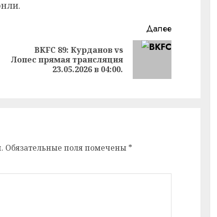
нли.
Далее
BKFC 89: Курданов vs
Следующая
Лопес прямая трансляция
Предыдущая
запись:
23.05.2026 в 04:00.
запись:
.
Обязательные поля помечены
*