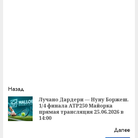
Продолжить
Назад
чтение
Лучано Дардери — Нуну Боржеш.
1/4 финала ATP250 Майорка
Пр
прямая трансляция 25.06.2026 в
за
14:00
Далее