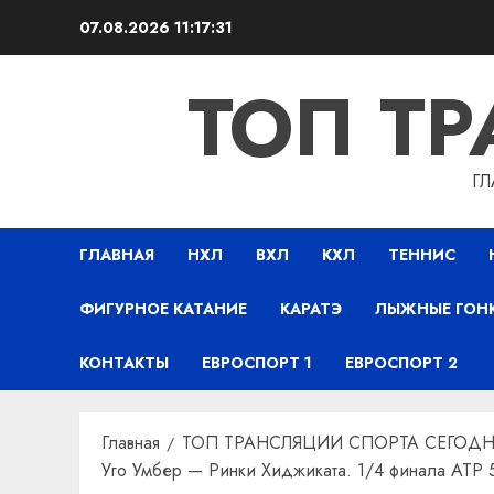
Перейти
07.08.2026
11:17:32
к
содержимому
ТОП Т
ГЛ
ГЛАВНАЯ
НХЛ
ВХЛ
КХЛ
ТЕННИС
ФИГУРНОЕ КАТАНИЕ
КАРАТЭ
ЛЫЖНЫЕ ГОН
КОНТАКТЫ
ЕВРОСПОРТ 1
ЕВРОСПОРТ 2
Главная
ТОП ТРАНСЛЯЦИИ СПОРТА СЕГОДН
Уго Умбер — Ринки Хиджиката. 1/4 финала ATP 