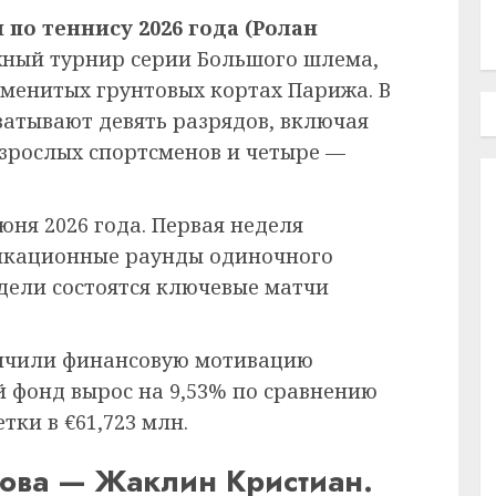
о теннису 2026 года (Ролан
жный турнир серии Большого шлема,
менитых грунтовых кортах Парижа. В
ватывают девять разрядов, включая
взрослых спортсменов и четыре —
юня 2026 года. Первая неделя
икационные раунды одиночного
едели состоятся ключевые матчи
ичили финансовую мотивацию
й фонд вырос на 9,53% по сравнению
тки в €61,723 млн.
мова — Жаклин Кристиан.