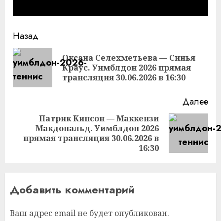
Продолжить
Назад
чтение
Оксана Селехметьева — Синья
Пр
Краус. Уимблдон 2026 прямая
за
трансляция 30.06.2026 в 16:30
Далее
Патрик Кипсон — Маккензи
Макдональд. Уимблдон 2026
Следующая
прямая трансляция 30.06.2026 в
запись:
16:30
Добавить комментарий
Ваш адрес email не будет опубликован.