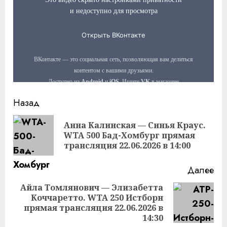
Продолжить
Назад
чтение
Анна Калинская — Синья Краус.
Пр
WTA 500 Бад-Хомбург прямая
за
трансляция 22.06.2026 в 14:00
Далее
Айла Томлянович — Элизабетта
Коччаретто. WTA 250 Истборн
Следующая
прямая трансляция 22.06.2026 в
запись:
14:30