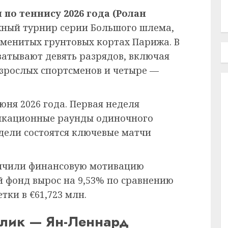
о теннису 2026 года (Ролан
жный турнир серии Большого шлема,
менитых грунтовых кортах Парижа. В
ватывают девять разрядов, включая
взрослых спортсменов и четыре —
юня 2026 года. Первая неделя
икационные раунды одиночного
едели состоятся ключевые матчи
ичили финансовую мотивацию
й фонд вырос на 9,53% по сравнению
тки в €61,723 млн.
блик — Ян-Леннард