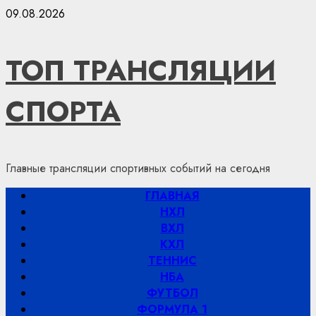
Перейти
09.08.2026
к
содержимому
ТОП ТРАНСЛЯЦИИ
СПОРТА
Главные трансляции спортивных событий на сегодня
Основное
ГЛАВНАЯ
меню
НХЛ
ВХЛ
КХЛ
ТЕННИС
НБА
ФУТБОЛ
ФОРМУЛА 1