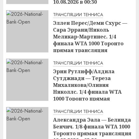
10.08.2026 в 00:30
09.08.2026
ТРАНСЛЯЦИИ ТЕННИСА
Эллен Перес/Деми Схурс —
Сара Эррани/Николь
Меликар-Мартинес. 1/4
финала WTA 1000 Торонто
прямая трансляция
09.08.2026 в 21:00
ТРАНСЛЯЦИИ ТЕННИСА
09.08.2026
Эрин Рутлифф/Алдила
Сутджиади — Тереза
Михаликова/Оливия
Николлс. 1/4 финала WTA
1000 Торонто прямая
трансляция 09.08.2026 в 19:30
ТРАНСЛЯЦИИ ТЕННИСА
09.08.2026
Александра Эала — Белинда
Бенчич. 1/8 финала WTA 1000
Торонто прямая трансляция