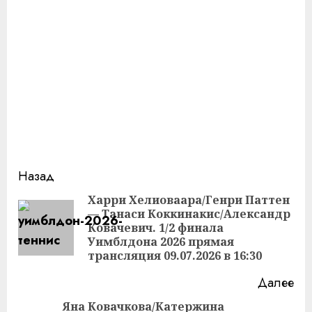
Продолжить
Назад
чтение
Харри Хелиоваара/Генри Паттен
— Танаси Коккинакис/Александр
Пр
Ковачевич. 1/2 финала
за
Уимблдона 2026 прямая
трансляция 09.07.2026 в 16:30
Далее
Яна Ковачкова/Катержина