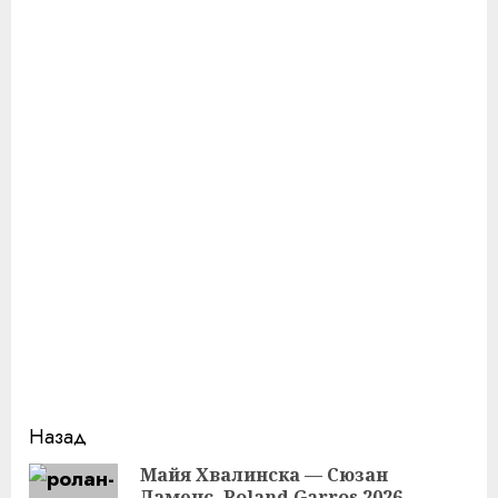
Продолжить
Назад
чтение
Майя Хвалинска — Сюзан
Ламенс. Roland Garros 2026