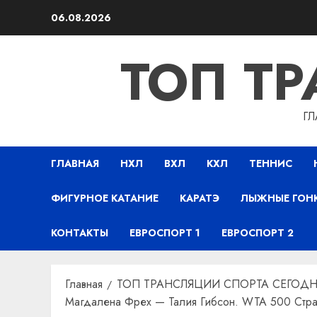
Перейти
06.08.2026
к
содержимому
ТОП Т
ГЛ
ГЛАВНАЯ
НХЛ
ВХЛ
КХЛ
ТЕННИС
ФИГУРНОЕ КАТАНИЕ
КАРАТЭ
ЛЫЖНЫЕ ГОН
КОНТАКТЫ
ЕВРОСПОРТ 1
ЕВРОСПОРТ 2
Главная
ТОП ТРАНСЛЯЦИИ СПОРТА СЕГОДН
Магдалена Фрех — Талия Гибсон. WTA 500 Страс