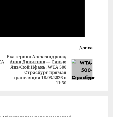
Далее
Екатерина Александрова/
TA
Анна Данилина — Синью
Предыдущая
Янь/Сюй Ифань. WTA 500
Следующая
запись:
Страсбург прямая
запись:
трансляция 18.05.2026 в
11:30