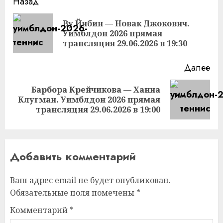
Продолжить
Назад
чтение
Ву Йибин — Новак Джокович.
Пр
Уимблдон 2026 прямая
за
трансляция 29.06.2026 в 19:30
Далее
Барбора Крейчикова — Ханна
Следующая
Клугман. Уимблдон 2026 прямая
запись:
трансляция 29.06.2026 в 19:00
Добавить комментарий
Ваш адрес email не будет опубликован.
Обязательные поля помечены
*
Комментарий
*