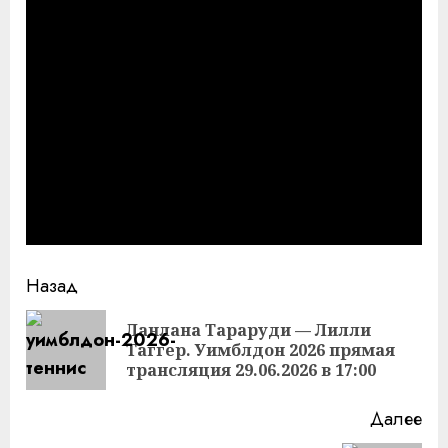
Продолжить
Назад
чтение
Ланлана Тараруди — Лилли
Пр
Таггер. Уимблдон 2026 прямая
за
трансляция 29.06.2026 в 17:00
Далее