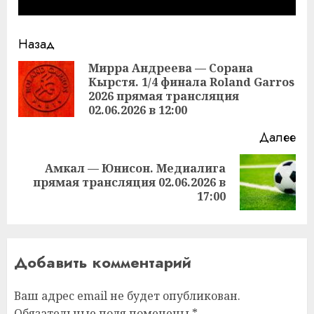
Продолжить
Назад
чтение
Мирра Андреева — Сорана
Кырстя. 1/4 финала Roland Garros
Пр
2026 прямая трансляция
за
02.06.2026 в 12:00
Далее
Амкал — Юнисон. Медиалига
Следующая
прямая трансляция 02.06.2026 в
запись:
17:00
Добавить комментарий
Ваш адрес email не будет опубликован.
Обязательные поля помечены
*