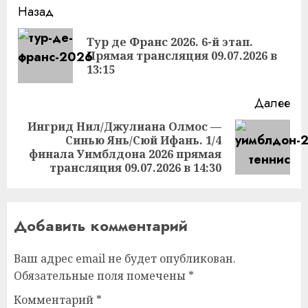
Продолжить
Назад
чтение
Тур де Франс 2026. 6-й этап.
Пр
Прямая трансляция 09.07.2026 в
за
13:15
Далее
Ингрид Нил/Джулиана Олмос —
Синью Янь/Сюй Ифань. 1/4
Следующая
финала Уимблдона 2026 прямая
запись:
трансляция 09.07.2026 в 14:30
Добавить комментарий
Ваш адрес email не будет опубликован.
Обязательные поля помечены
*
Комментарий
*