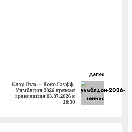
Далее
Клэр Лью — Коко Гауфф.
Уимблдон 2026 прямая
Следующая
Предыдущая
трансляция 03.07.2026 в
запись:
запись:
18:30