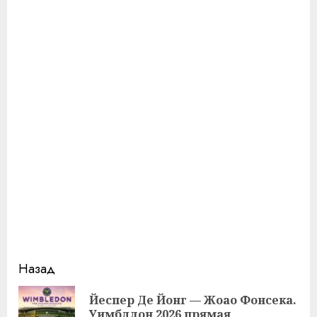
Продолжить
Назад
чтение
Йеспер Де Йонг — Жоао Фонсека.
Пр
Уимблдон 2026 прямая