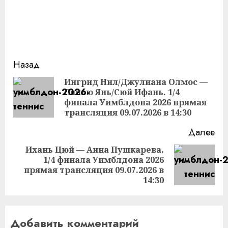
Продолжить
Назад
чтение
Ингрид Нил/Джулиана Олмос —
Синью Янь/Сюй Ифань. 1/4
Пр
финала Уимблдона 2026 прямая
за
трансляция 09.07.2026 в 14:30
Далее
Ихань Цюй — Анна Пушкарева.
1/4 финала Уимблдона 2026
Следующая
прямая трансляция 09.07.2026 в
запись:
14:30
Добавить комментарий