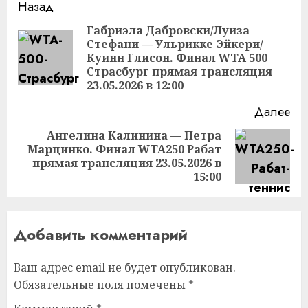
Продолжить
Назад
чтение
Габриэла Дабровски/Луиза
Стефани — Ульрикке Эйкери/
Пр
Куинн Глисон. Финал WTA 500
за
Страсбург прямая трансляция
23.05.2026 в 12:00
Далее
Ангелина Калинина — Петра
Марцинко. Финал WTA250 Рабат
Следующая
прямая трансляция 23.05.2026 в
запись:
15:00
Добавить комментарий
Ваш адрес email не будет опубликован.
Обязательные поля помечены
*