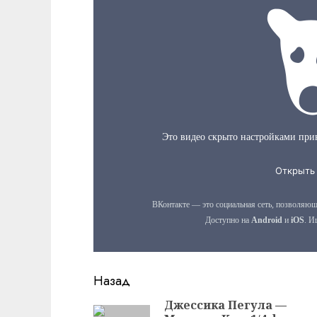
Продолжить
Назад
чтение
Джессика Пегула —