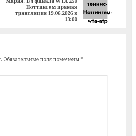
Мария. 1/4 финала WTA 250
Предыдущая
Следующая
Ноттингем прямая
запись:
запись:
трансляция 19.06.2026 в
13:00
.
Обязательные поля помечены
*