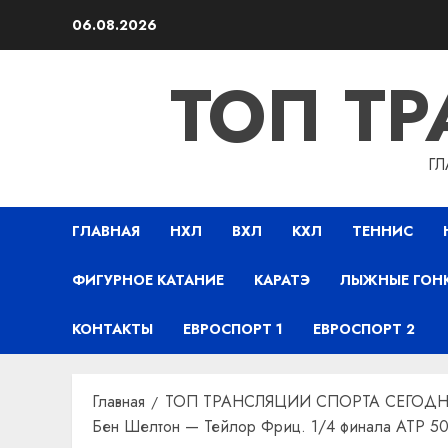
Перейти
06.08.2026
к
содержимому
ТОП Т
ГЛ
ГЛАВНАЯ
НХЛ
ВХЛ
КХЛ
ТЕННИС
ФИГУРНОЕ КАТАНИЕ
КАРАТЭ
ЛЫЖНЫЕ ГОН
КОНТАКТЫ
ЕВРОСПОРТ 1
ЕВРОСПОРТ 2
Главная
ТОП ТРАНСЛЯЦИИ СПОРТА СЕГОДН
Бен Шелтон — Тейлор Фриц. 1/4 финала ATP 500