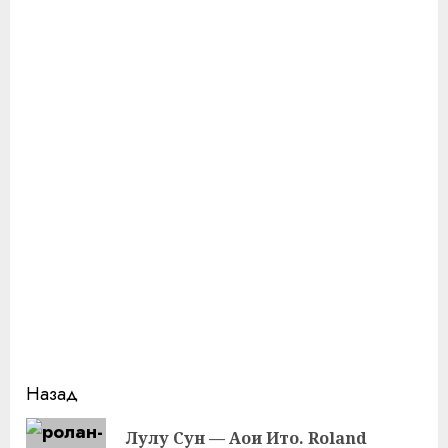
Продолжить
Назад
чтение
Лулу Сун — Аои Ито. Roland