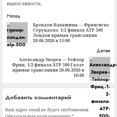
выносливость.
Продолжить
Назад
чтение
Брэндон Накашима — Франсиско
Серундоло. 1/2 финала ATP 500
Пр
Лондон прямая трансляция
за
20.06.2026 в 15:00
Далее
Александр Зверев — Тейлор
Фриц. 1/2 финала ATP 500 Галле
Следующая
прямая трансляция 20.06.2026 в
запись:
16:00
Добавить комментарий
Ваш адрес email не будет опубликован.
Обязательные поля помечены
*