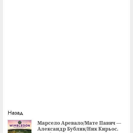
Продолжить
Назад
чтение
Марсело Аревало/Мате Павич —
Александр Бублик/Ник Кирьос.
Пр