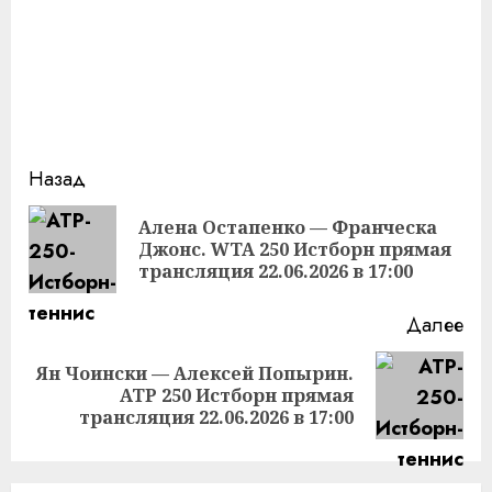
Продолжить
Назад
чтение
Алена Остапенко — Франческа
Пр
Джонс. WTA 250 Истборн прямая
за
трансляция 22.06.2026 в 17:00
Далее
Ян Чоински — Алексей Попырин.
Следующая
ATP 250 Истборн прямая
запись:
трансляция 22.06.2026 в 17:00