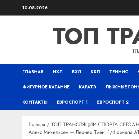
Перейти
10.08.2026
к
содержимому
ТОП Т
ГЛ
ГЛАВНАЯ
НХЛ
ВХЛ
КХЛ
ТЕННИС
ФИГУРНОЕ КАТАНИЕ
КАРАТЭ
ЛЫЖНЫЕ ГОН
КОНТАКТЫ
ЕВРОСПОРТ 1
ЕВРОСПОРТ 2
Главная
ТОП ТРАНСЛЯЦИИ СПОРТА СЕГОДН
Алекс Микельсен — Лёрнер Тиен. 1/4 финала AT