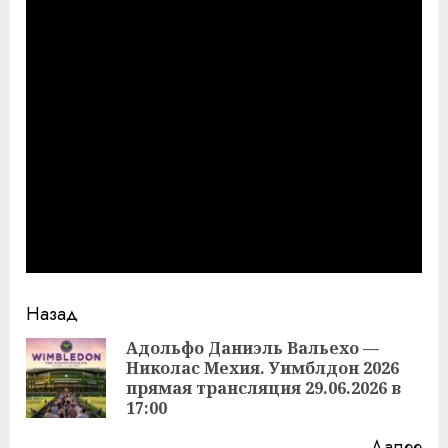
Продолжить
Назад
чтение
Адольфо Даниэль Вальехо —
Николас Мехия. Уимблдон 2026
Пр
прямая трансляция 29.06.2026 в
за
17:00
Далее