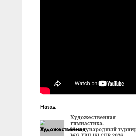
Продолжить
Назад
чтение
Художественная
гимнастика.
Международный турни
WG TBILISI CUP 2026.