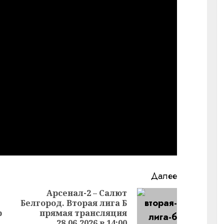
Далее
Арсенал-2 – Салют
Белгород. Вторая лига Б
Следующая
р
прямая трансляция
Предыдущая
запись:
28.06.2026 в 14:00