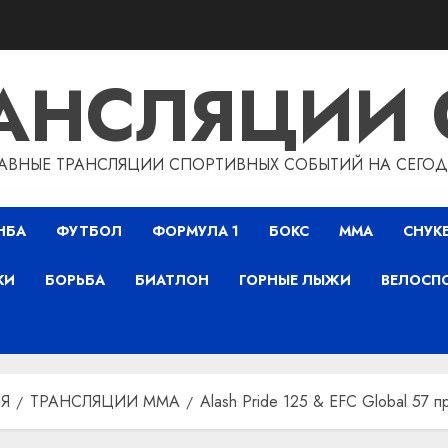
РАНСЛЯЦИИ 
АВНЫЕ ТРАНСЛЯЦИИ СПОРТИВНЫХ СОБЫТИЙ НА СЕГО
НБА
ФУТБОЛ
ФОРМУЛА 1
БОКС
ММА
СНУК
КИ
БОРЬБА
БИАТЛОН
ГОРНЫЕ ЛЫЖИ
ВЕЛОСП
Я
ТРАНСЛЯЦИИ ММА
Alash Pride 125 & EFC Global 57 п