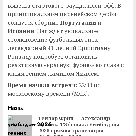
вывеска стартового раунда плей-офф. В
принципиальном пиренейском дерби
сойдутся сборные
Португалии
и
Испании
. Нас ждет уникальное
столкновение футбольных эпох —
легендарный 41-летний Криштиану
Роналду попробует остановить
реактивную «красную фурию» во главе с
юным гением Ламином Ямалем.
Время начала встречи:
22:00 по
московскому времени (МСК).
Продолжить
Назад
чтение
Тейлор Фриц — Александр
Бублик. 1/8 финала Уимблдона
Пр
2026 прямая трансляция
за