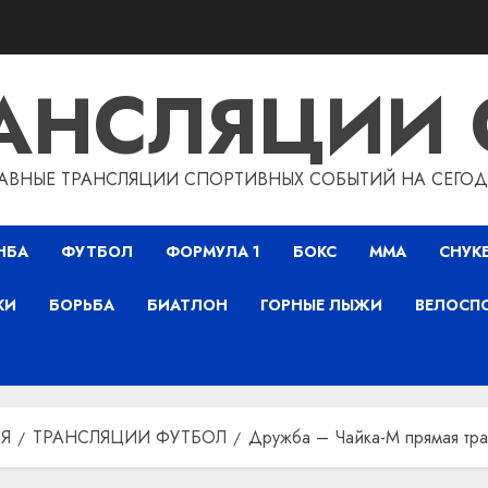
РАНСЛЯЦИИ 
АВНЫЕ ТРАНСЛЯЦИИ СПОРТИВНЫХ СОБЫТИЙ НА СЕГО
НБА
ФУТБОЛ
ФОРМУЛА 1
БОКС
ММА
СНУК
КИ
БОРЬБА
БИАТЛОН
ГОРНЫЕ ЛЫЖИ
ВЕЛОСП
Я
ТРАНСЛЯЦИИ ФУТБОЛ
Дружба – Чайка-М прямая тра