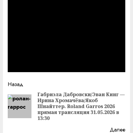
Продолжить
Назад
чтение
Габриэла Дабровски/Эван Кинг —
Ирина Хромачёва/Якоб
Пр
Шнайттер. Roland Garros 2026
за
прямая трансляция 31.05.2026 в
13:30
Далее