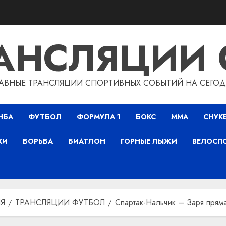
РАНСЛЯЦИИ 
АВНЫЕ ТРАНСЛЯЦИИ СПОРТИВНЫХ СОБЫТИЙ НА СЕГО
НБА
ФУТБОЛ
ФОРМУЛА 1
БОКС
ММА
СНУК
КИ
БОРЬБА
БИАТЛОН
ГОРНЫЕ ЛЫЖИ
ВЕЛОСП
Я
ТРАНСЛЯЦИИ ФУТБОЛ
Спартак-Нальчик – Заря пряма