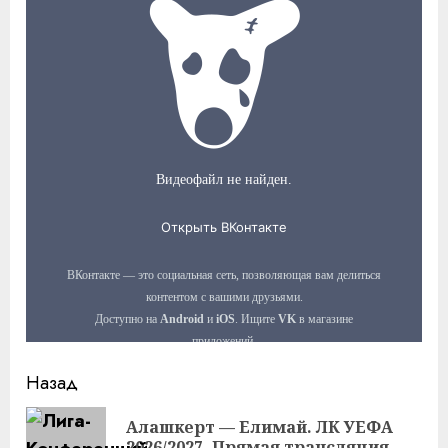
Продолжить
Назад
чтение
Алашкерт — Елимай. ЛК УЕФА
Пр
2026/2027. Прямая трансляция