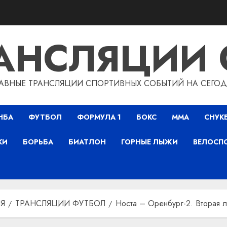
РАНСЛЯЦИИ 
АВНЫЕ ТРАНСЛЯЦИИ СПОРТИВНЫХ СОБЫТИЙ НА СЕГО
НБА
ФУТБОЛ
ФОРМУЛА 1
БОКС
ММА
СНУК
КИ
БОРЬБА
БИАТЛОН
ГОРНЫЕ ЛЫЖИ
ВЕЛОСП
Я
ТРАНСЛЯЦИИ ФУТБОЛ
Носта – Оренбург-2. Вторая л