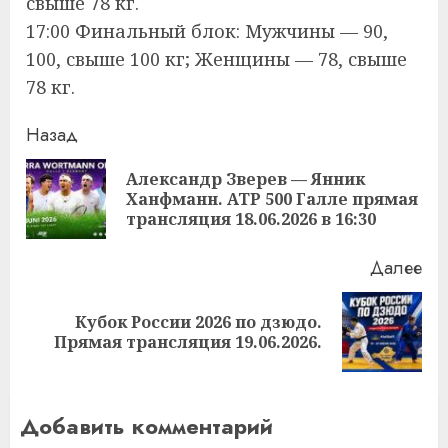
свыше 78 кг.
17:00 Финальный блок: Мужчины — 90,
100, свыше 100 кг; Женщины — 78, свыше
78 кг.
Продолжить
Назад
чтение
Александр Зверев — Янник
Пр
Ханфманн. ATP 500 Галле прямая
за
трансляция 18.06.2026 в 16:30
Далее
Кубок России 2026 по дзюдо.
Следующая
Прямая трансляция 19.06.2026.
запись:
Добавить комментарий