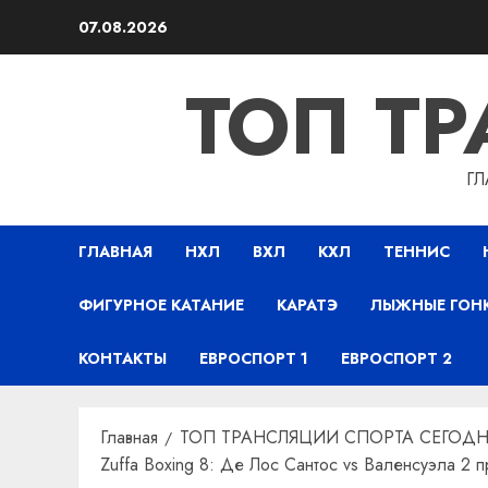
Перейти
07.08.2026
к
содержимому
ТОП Т
ГЛ
ГЛАВНАЯ
НХЛ
ВХЛ
КХЛ
ТЕННИС
ФИГУРНОЕ КАТАНИЕ
КАРАТЭ
ЛЫЖНЫЕ ГОН
КОНТАКТЫ
ЕВРОСПОРТ 1
ЕВРОСПОРТ 2
Главная
ТОП ТРАНСЛЯЦИИ СПОРТА СЕГОДН
Zuffa Boxing 8: Де Лос Сантос vs Валенсуэла 2 