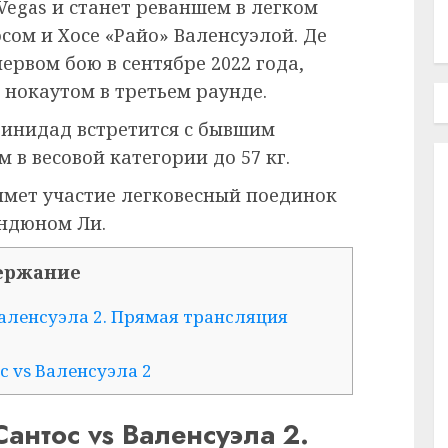
s Vegas и станет реваншем в легком
сом и Хосе «Райо» Валенсуэлой. Де
ервом бою в сентябре 2022 года,
 нокаутом в третьем раунде.
ринидад встретится с бывшим
в весовой категории до 57 кг.
имет участие легковесный поединок
ндюном Ли.
ержание
 Валенсуэла 2. Прямая трансляция
ос vs Валенсуэла 2
Сантос vs Валенсуэла 2.