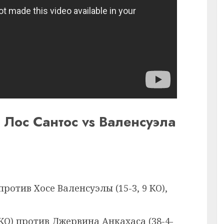
е Лос Сантос vs Валенсуэла
 против Хосе Валенсуэлы (15-3, 9 КО),
 КО) против Джервина Анкахаса (38-4-