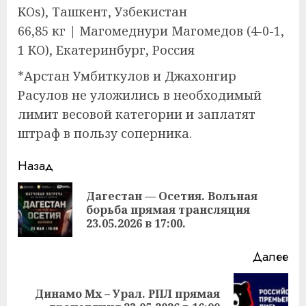
KOs), Ташкент, Узбекистан
66,85 кг | Магомеднури Магомедов (4-0-1,
1 KO), Екатеринбург, Россия
*Арстан Умбиткулов и Джахонгир
Расулов не уложились в необходимый
лимит весовой категории и заплатят
штраф в пользу соперника.
Продолжить
Назад
чтение
Дагестан — Осетия. Вольная
Пр
борьба прямая трансляция
за
23.05.2026 в 17:00.
Далее
Динамо Мх – Урал. РПЛ прямая
Следующая