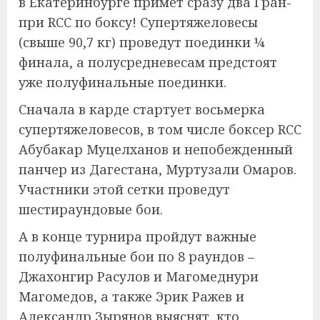
в Екатеринбурге примет сразу два Гран-
при RCC по боксу! Супертяжеловесы
(свыше 90,7 кг) проведут поединки ¼
финала, а полусредневесам предстоят
уже полуфинальные поединки.
Сначала в карде стартует восьмерка
супертяжеловесов, в том числе боксер RCC
Абубакар Муцелханов и непобежденный
панчер из Дагестана, Муртузали Омаров.
Участники этой сетки проведут
шестираундовые бои.
А в конце турнира пройдут важные
полуфинальные бои по 8 раундов –
Джахонгир Расулов и Магомеднури
Магомедов, а также Эрик Ражев и
Александр Зырянов выяснят, кто