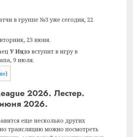
тчи в группе №3 уже сегодня, 22
вторник, 23 июня.
аец
У Ицзэ
вступит в игру в
па, 9 июля.
ие
]
League 2026. Лестер.
 июня 2026.
авится еще несколько других
чно трансляцию можно посмотреть