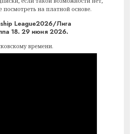
дписки, если такой возможности нет,
е посмотреть на платной основе.
nship League2026/Лига
ппа 18. 29 июня 2026.
сковскому времени.