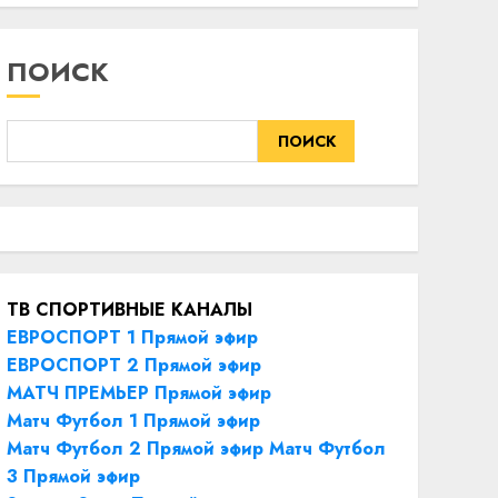
ПОИСК
ПОИСК
ТВ СПОРТИВНЫЕ КАНАЛЫ
ЕВРОСПОРТ 1 Прямой эфир
ЕВРОСПОРТ 2 Прямой эфир
МАТЧ ПРЕМЬЕР Прямой эфир
Матч Футбол 1 Прямой эфир
Матч Футбол 2 Прямой эфир
Матч Футбол
3 Прямой эфир