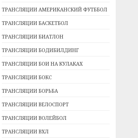
ТРАНСЛЯЦИИ АМЕРИКАНСКИЙ ФУТББОЛ
ТРАНСЛЯЦИИ БАСКЕТБОЛ
ТРАНСЛЯЦИИ БИАТЛОН
ТРАНСЛЯЦИИ БОДИБИЛДИНГ
ТРАНСЛЯЦИИ БОИ НА КУЛАКАХ
ТРАНСЛЯЦИИ БОКС
ТРАНСЛЯЦИИ БОРЬБА
ТРАНСЛЯЦИИ ВЕЛОСПОРТ
ТРАНСЛЯЦИИ ВОЛЕЙБОЛ
ТРАНСЛЯЦИИ ВХЛ