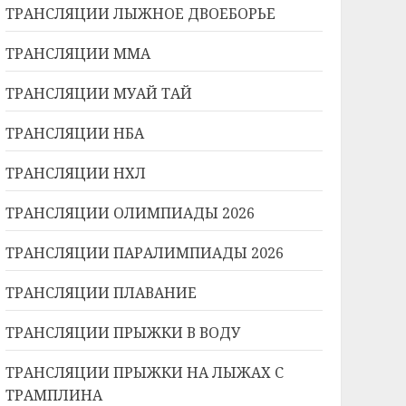
ТРАНСЛЯЦИИ ЛЫЖНОЕ ДВОЕБОРЬЕ
ТРАНСЛЯЦИИ ММА
ТРАНСЛЯЦИИ МУАЙ ТАЙ
ТРАНСЛЯЦИИ НБА
ТРАНСЛЯЦИИ НХЛ
ТРАНСЛЯЦИИ ОЛИМПИАДЫ 2026
ТРАНСЛЯЦИИ ПАРАЛИМПИАДЫ 2026
ТРАНСЛЯЦИИ ПЛАВАНИЕ
ТРАНСЛЯЦИИ ПРЫЖКИ В ВОДУ
ТРАНСЛЯЦИИ ПРЫЖКИ НА ЛЫЖАХ С
ТРАМПЛИНА