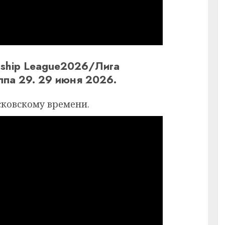
nship League2026/Лига
ппа 29. 29 июня 2026.
сковскому времени.