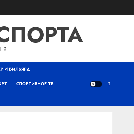
СПОРТА
ДНЯ
ЕР И БИЛЬЯРД
ОРТ
СПОРТИВНОЕ ТВ