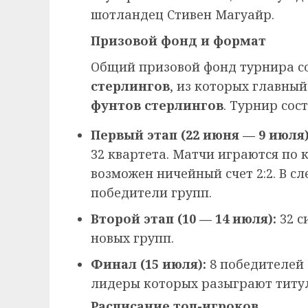
шотландец Стивен Магуайр.
Призовой фонд и формат
Общий призовой фонд турнира с
стерлингов
, из которых главны
фунтов стерлингов
. Турнир сос
Первый этап (22 июня — 9 июля)
32 квартета. Матчи играются по 
возможен ничейный счет 2:2. В с
победители групп.
Второй этап (10 — 14 июля):
32 с
новых групп.
Финал (15 июля):
8 победителей 
лидеры которых разыграют титул
Расписание топ-игроков