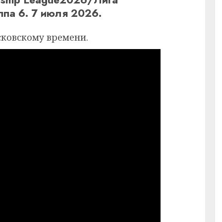
ппа 6. 7 июля 2026.
сковскому времени.