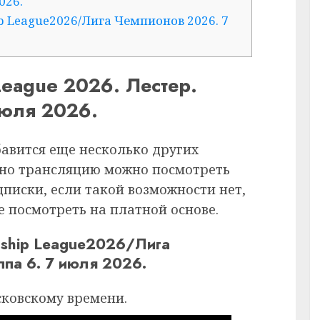
026.
 League2026/Лига Чемпионов 2026. 7
League 2026. Лестер.
июля 2026.
авится еще несколько других
чно трансляцию можно посмотреть
дписки, если такой возможности нет,
е посмотреть на платной основе.
nship League2026/Лига
ппа 6. 7 июля 2026.
сковскому времени.