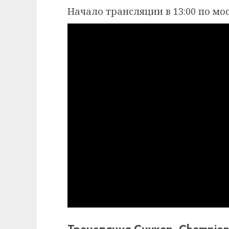
Начало трансляции в 13:00 по мо
Трансляция Снукер. Champio