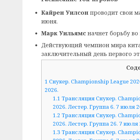
Кайрен Уилсон
проводит свои ма
июня.
Марк Уильямс
начнет борьбу во 
Действующий чемпион мира кит
заключительный день первого эта
Сод
1
Снукер. Championship League 202
2026.
1.1
Трансляция Снукер. Champio
2026. Лестер. Группа 6. 7 июля 2
1.2
Трансляция Снукер. Champio
2026. Лестер. Группа 26. 7 июля 
1.3
Трансляция Снукер. Champio