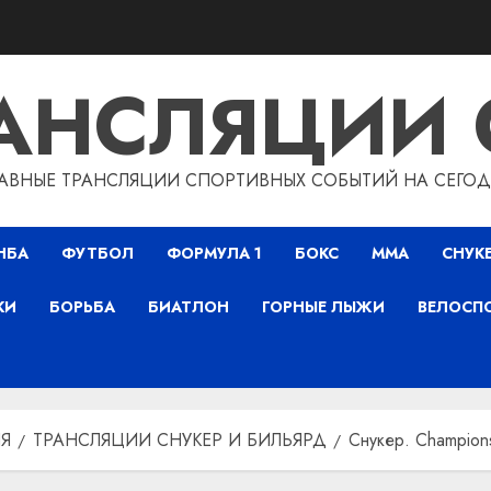
РАНСЛЯЦИИ 
АВНЫЕ ТРАНСЛЯЦИИ СПОРТИВНЫХ СОБЫТИЙ НА СЕГО
НБА
ФУТБОЛ
ФОРМУЛА 1
БОКС
ММА
СНУК
КИ
БОРЬБА
БИАТЛОН
ГОРНЫЕ ЛЫЖИ
ВЕЛОСП
Я
ТРАНСЛЯЦИИ СНУКЕР И БИЛЬЯРД
Снукер. Champion