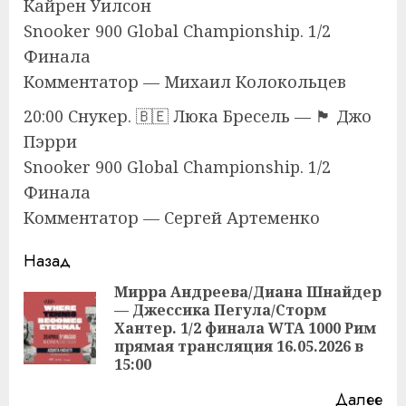
Кайрен Уилсон
Snooker 900 Global Championship. 1/2
Финала
Комментатор — Михаил Колокольцев
20:00 Снукер. 🇧🇪 Люка Бресель — 🏴󠁧󠁢󠁥󠁮󠁧󠁿 Джо
Пэрри
Snooker 900 Global Championship. 1/2
Финала
Комментатор — Сергей Артеменко
Продолжить
Назад
чтение
Мирра Андреева/Диана Шнайдер
— Джессика Пегула/Сторм
Пр
Хантер. 1/2 финала WTA 1000 Рим
за
прямая трансляция 16.05.2026 в
15:00
Далее