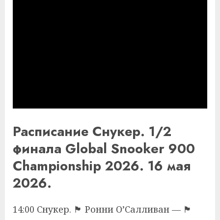
Расписание Снукер. 1/2
финала Global Snooker 900
Championship 2026. 16 мая
2026.
14:00 Снукер. 🏴󠁧󠁢󠁥󠁮󠁧󠁿 Ронни О’Салливан — 🏴󠁧󠁢󠁥󠁮󠁧󠁿